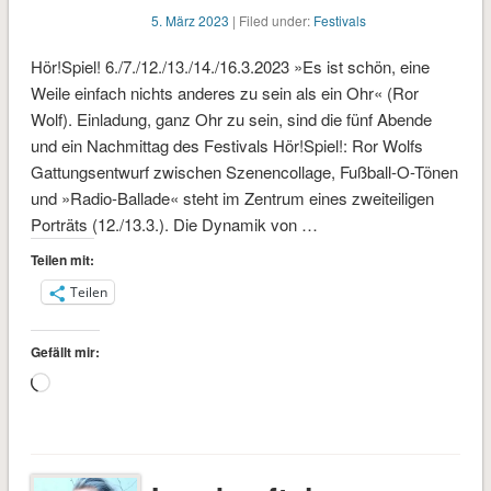
5. März 2023
| Filed under:
Festivals
Hör!Spiel! 6./7./12./13./14./16.3.2023 »Es ist schön, eine
Weile einfach nichts anderes zu sein als ein Ohr« (Ror
Wolf). Einladung, ganz Ohr zu sein, sind die fünf Abende
und ein Nachmittag des Festivals Hör!Spiel!: Ror Wolfs
Gattungsentwurf zwischen Szenencollage, Fußball-O-Tönen
und »Radio-Ballade« steht im Zentrum eines zweiteiligen
Porträts (12./13.3.). Die Dynamik von …
Teilen mit:
Teilen
Gefällt mir:
Wird
geladen …