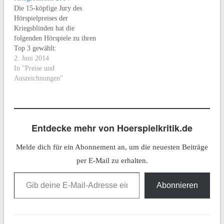
Die 15-köpfige Jury des
Hörspielpreises der
Kriegsblinden hat die
folgenden Hörspiele zu ihren
Top 3 gewählt:
Abschiedsgeschenk Autor:
2. Juni 2014
Gert Roland Stiepel Regie:
In "Preise und
Christoph Dietrich
Auszeichnungen"
Produktion NDR Ursendung:
NDR Info, 5. August 2013
Mit Klaus Manchen, Monika
Lennartz, Reiner Schöne,
Entdecke mehr von Hoerspielkritik.de
Dieter Mann, Friedhelm
Ptok, Alexandra Sydow,
Melde dich für ein Abonnement an, um die neuesten Beiträge
Nadinede Zanet, Norbert
Stöß und…
per E-Mail zu erhalten.
Gib deine E-Mail-Adresse ein ...
Abonnieren