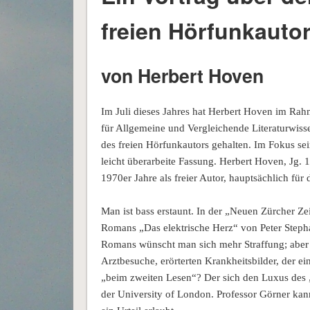
freien Hörfunkauto
von Herbert Hoven
Im Juli dieses Jahres hat Herbert Hoven im Rahm
für Allgemeine und Vergleichende Literaturwiss
des freien Hörfunkautors gehalten. Im Fokus sein
leicht überarbeite Fassung. Herbert Hoven, Jg. 1
1970er Jahre als freier Autor, hauptsächlich f
Man ist bass erstaunt. In der „Neuen Zürcher Z
Romans „Das elektrische Herz“ von Peter Stephan
Romans wünscht man sich mehr Straffung; aber
Arztbesuche, erörterten Krankheitsbilder, der 
„beim zweiten Lesen“? Der sich den Luxus des „
der University of London. Professor Görner kann 