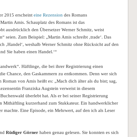
er 2015 erscheint
eine Rezension
des Romans
rs Martin Amis. Schauplatz des Romans ist das
obt ausdrücklich den Übersetzer Werner Schmitz, weist
n“ seien. Zum Beispiel: „Martin Amis schreibt ‚trade‘. Das
auch ‚Handel‘, weshalb Werner Schmitz ohne Rücksicht auf den
 und Sie haben einen Handel.‘“
ndwerk“. Häftlinge, die bei ihrer Registrierung einen
n die Chance, den Gaskammern zu entkommen. Denn wer sich
 Roman von Amis heißt es: „Mach dich älter als du bist; sag,
Rezensentin Franziska Augstein verweist in diesem
chenwald überlebt hat. Als er bei seiner Registrierung
n Mithäftling kurzerhand zum Stukkateur. Ein handwerklicher
r machte. Eine Episode, ein Mehrwert, auf den ich als Leser
nd
Rüdiger Görner
haben genau gelesen. Sie konnten es sich