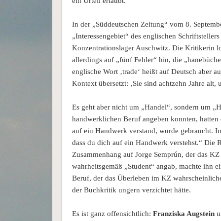
ein Urteil erlaubt.
In der „Süddeutschen Zeitung“ vom 8. Septemb
„Interessengebiet“ des englischen Schriftstelle
Konzentrationslager Auschwitz. Die Kritikerin l
allerdings auf „fünf Fehler“ hin, die „hanebüche
englische Wort ‚trade‘ heißt auf Deutsch aber 
Kontext übersetzt: ‚Sie sind achtzehn Jahre alt,
Es geht aber nicht um „Handel“, sondern um „Ha
handwerklichen Beruf angeben konnten, hatte
auf ein Handwerk verstand, wurde gebraucht. Im
dass du dich auf ein Handwerk verstehst.“ Die 
Zusammenhang auf Jorge Semprún, der das KZ Bu
wahrheitsgemäß „Student“ angab, machte ihn ei
Beruf, der das Überleben im KZ wahrscheinliche
der Buchkritik ungern verzichtet hätte.
Es ist ganz offensichtlich:
Franziska Augstein
u