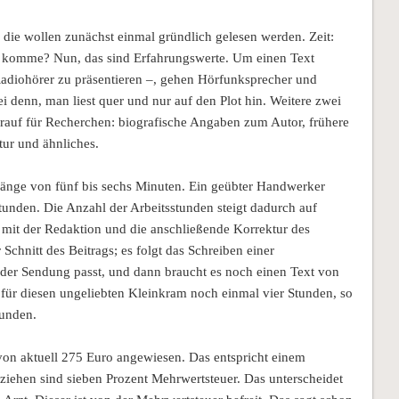
die wollen zunächst einmal gründlich gelesen werden. Zeit:
l komme? Nun, das sind Erfahrungswerte. Um einen Text
Radiohörer zu präsentieren –, gehen Hörfunksprecher und
i denn, man liest quer und nur auf den Plot hin. Weitere zwei
drauf für Recherchen: biografische Angaben zum Autor, frühere
tur und ähnliches.
länge von fünf bis sechs Minuten. Ein geübter Handwerker
Stunden. Die Anzahl der Arbeitsstunden steigt dadurch auf
mit der Redaktion und die anschließende Korrektur des
chnitt des Beitrags; es folgt das Schreiben einer
 der Sendung passt, und dann braucht es noch einen Text von
n für diesen ungeliebten Kleinkram noch einmal vier Stunden, so
tunden.
 von aktuell 275 Euro angewiesen. Das entspricht einem
iehen sind sieben Prozent Mehrwertsteuer. Das unterscheidet