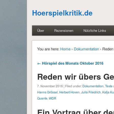
Hoerspielkritik.de
Über
Rezensionen
Nützliche Links
You are here:
Home
›
Dokumentation
› Reden 
← Hörspiel des Monats Oktober 2016
Reden wir übers Ge
7. November 2016 | Filed under:
Dokumentation
,
Texte
a
Hanns Grössel
,
Herbert Hoven
,
Julia Friedrich
,
Katja K
Quante
,
WDR
Ein Vortrag über de