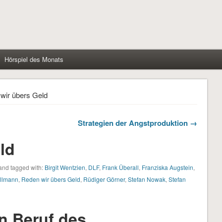
Hörspiel des Monats
wir übers Geld
Strategien der Angstproduktion →
ld
nd tagged with:
Birgit Wentzien
,
DLF
,
Frank Überall
,
Franziska Augstein
,
ullmann
,
Reden wir übers Geld
,
Rüdiger Görner
,
Stefan Nowak
,
Stefan
n Beruf des