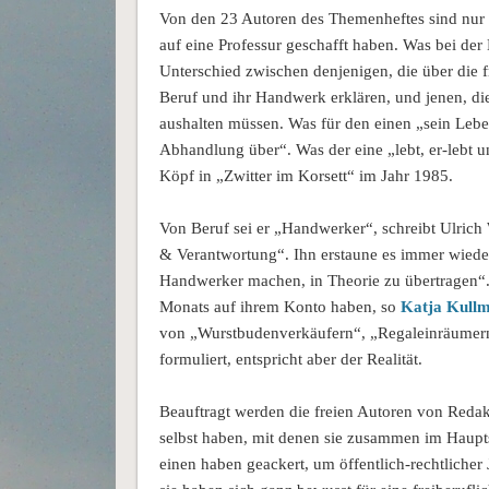
Von den 23 Autoren des Themenheftes sind nur f
auf eine Professur geschafft haben. Was bei der L
Unterschied zwischen denjenigen, die über die fr
Beruf und ihr Handwerk erklären, und jenen, di
aushalten müssen. Was für den einen „sein Leben 
Abhandlung über“. Was der eine „lebt, er-lebt u
Köpf in „Zwitter im Korsett“ im Jahr 1985.
Von Beruf sei er „Handwerker“, schreibt Ulrich
& Verantwortung“. Ihn erstaune es immer wieder,
Handwerker machen, in Theorie zu übertragen“.
Monats auf ihrem Konto haben, so
Katja Kull
von „Wurstbudenverkäufern“, „Regaleinräumern“
formuliert, entspricht aber der Realität.
Beauftragt werden die freien Autoren von Redakt
selbst haben, mit denen sie zusammen im Haup
einen haben geackert, um öffentlich-rechtlicher 