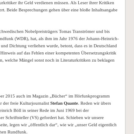
aturkritiker ihr Geld verdienen müssen. Als Leser ihrer Kritiken
ert. Beide Besprechungen gehen über eine bloße Inhaltsangabe
schwedischen Nobelpreisträgers Tomas Tranströmer und bis
ndfunk (WDR), hat, als ihm im Jahr 1976 der Johann-Heinrich-
und Dichtung verliehen wurde, betont, dass es in Deutschland
 Hinweis auf das Fehlen einer kompetenten Übersetzungskritik
n, welche Mängel sonst noch in Literaturkritiken zu beklagen
mber 2015 auch im Magazin „Bücher“ im Hörfunkprogramm
der freie Kulturjournalist
Stefan Quante
. Reden wir übers
einrich Böll in seiner Rede im Juni 1969 bei der
chriftsteller (VS) gefordert hat. Schieben wir unsere
te, legen wir „öffentlich dar“, wie wir „unser Geld eigentlich
ichen Rundfunk.