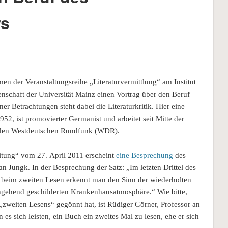
rs
en der Veranstaltungsreihe „Literaturvermittlung“ am Institut
enschaft der Universität Mainz einen Vortrag über den Beruf
er Betrachtungen steht dabei die Literaturkritik. Hier eine
952, ist promovierter Germanist und arbeitet seit Mitte der
ür den Westdeutschen Rundfunk (WDR).
eitung“ vom 27. April 2011 erscheint
eine Besprechung
des
 Jungk. In der Besprechung der Satz: „Im letzten Drittel des
 beim zweiten Lesen erkennt man den Sinn der wiederholten
eingehend geschilderten Krankenhausatmosphäre.“ Wie bitte,
zweiten Lesens“ gegönnt hat, ist Rüdiger Görner, Professor an
es sich leisten, ein Buch ein zweites Mal zu lesen, ehe er sich