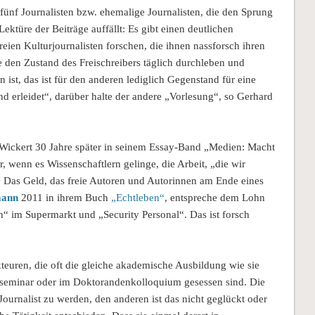
ünf Journalisten bzw. ehemalige Journalisten, die den Sprung
ektüre der Beiträge auffällt: Es gibt einen deutlichen
eien Kulturjournalisten forschen, die ihnen nassforsch ihren
e den Zustand des Freischreibers täglich durchleben und
ist, das ist für den anderen lediglich Gegenstand für eine
nd erleidet“, darüber halte der andere „Vorlesung“, so Gerhard
 Wickert 30 Jahre später in seinem Essay-Band „Medien: Macht
 wenn es Wissenschaftlern gelinge, die Arbeit, „die wir
 Das Geld, das freie Autoren und Autorinnen am Ende eines
mann
2011 in ihrem Buch
„Echtleben“
, entspreche dem Lohn
 im Supermarkt und „Security Personal“. Das ist forsch
euren, die oft die gleiche akademische Aus­bildung wie sie
tseminar oder im Doktorandenkolloquium gesessen sind. Die
Journalist zu werden, den anderen ist das nicht geglückt oder