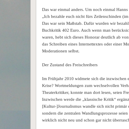
Das war einmal anders. Um noch einmal Hanns Gr
„Ich bezahle euch nicht fürs Zeilenschinden (i
Das war sein Maßstab. Dafür wurden wir bezahl
Buchkritik 402 Euro. Auch wenn man berücksich
waren, hebt sich dieses Honorar deutlich ab v
das Schreiben eines Internettextes oder einer M
Moderationen selbst.
Der Zustand des Freischreibers
Im Frühjahr 2010 widmete sich die inzwischen ei
Krise? Wortmeldungen zum wechselvollen Verhäl
Theaterkritiker, konnte man dort lesen, seien Fr
Inzwischen werde die „klassische Kritik“ ergänz
[Kultur-]Journalismus wandle sich nicht primär 
sondern die zentralen Wandlungsprozesse seien „
wirklich nicht neu und schon gar nicht überrasc