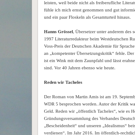
leisten, weil beide nicht als freiberufliche Liter
fühle ich mich ernst genommen und gut informi
und ein paar Floskeln als Gesamturteil hinaus.
Hanns Grössel
, Übersetzer unter anderem des 
1997 Literaturredakteur beim Westdeutschen Ru
Voss-Preis der Deutschen Akademie für Sprache 
an „kompetenter Übersetzungskritik“ fehle. Der
ist ein Wink mit dem Zaunpfahl und lässt erahne
sind. Vor 40 Jahren ebenso wie heute.
Reden wir Tacheles
Der Roman von Martin Amis ist am 19. Septe
WDR 5 besprochen worden. Autor der Kritik war 
Geld. Reden wir „öffentlich Tacheles“, wie es H
Gründungsversammlung des Verbandes Deutscher S
„Bescheidenheit“ und unseren „Idealismus“ beisei
verdienen“. Im Jahr 2016. Im öffentlich-rechtl