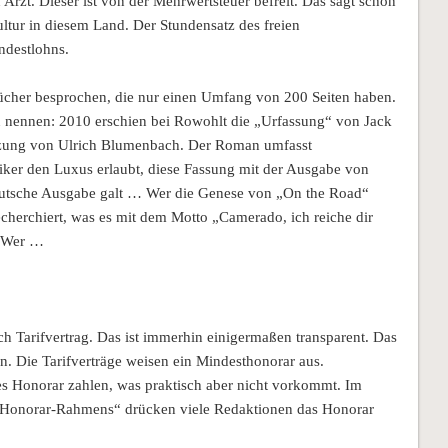
Arzt. Dieser ist von der Mehrwertsteuer befreit. Das sagt schon
ltur in diesem Land. Der Stundensatz des freien
ndestlohns.
Bücher besprochen, die nur einen Umfang von 200 Seiten haben.
u nennen: 2010 erschien bei Rowohlt die „Urfassung“ von Jack
zung von Ulrich Blumenbach. Der Roman umfasst
itiker den Luxus erlaubt, diese Fassung mit der Ausgabe von
 deutsche Ausgabe galt … Wer die Genese von „On the Road“
herchiert, was es mit dem Motto „Camerado, ich reiche dir
… Wer …
h Tarifvertrag. Das ist immerhin einigermaßen transparent. Das
n. Die Tarifverträge weisen ein Mindesthonorar aus.
es Honorar zahlen, was praktisch aber nicht vorkommt. Im
 „Honorar-Rahmens“ drücken viele Redaktionen das Honorar
.