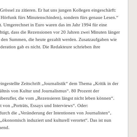
össel zu zitieren. Er hat uns jungen Kollegen eingeschärft:
m Hörfunk fürs Minutenschinden), sondern fürs genaue Lesen.“
t. Umgerechnet in Euro waren das im Jahr 1994 für eine
tigt, dass die Rezensionen vor 20 Jahren zwei Minuten länger
on den Summen, die heute gezahlt werden. Zusatzaufgaben wie
oderation gab es nicht. Die Redakteure schrieben ihre
ngestellte Zeitschrift „Journalistik“ dem Thema „Kritik in der
tnis von Kultur und Journalismus“. 80 Prozent der
eiberufler, die vom „Rezensieren längst nicht leben können“.
t von „Porträts, Essays und Interviews“. Oder:
durch die „Veränderung der Intentionen von Journalisten“,
ökonomisch induziert und kulturell verortet“. Das ist nun
hend.