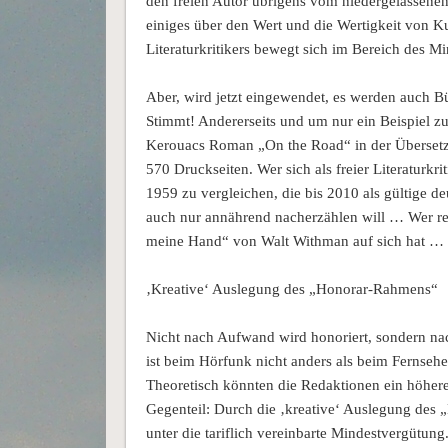
den freien Autor übrigens vom niedergelassenen 
einiges über den Wert und die Wertigkeit von Ku
Literaturkritikers bewegt sich im Bereich des Mi
Aber, wird jetzt eingewendet, es werden auch 
Stimmt! Andererseits und um nur ein Beispiel z
Kerouacs Roman „On the Road“ in der Überset
570 Druckseiten. Wer sich als freier Literaturkr
1959 zu vergleichen, die bis 2010 als gültige
auch nur annährend nacherzählen will … Wer rec
meine Hand“ von Walt Withman auf sich hat 
‚Kreative‘ Auslegung des „Honorar-Rahmens“
Nicht nach Aufwand wird honoriert, sondern nac
ist beim Hörfunk nicht anders als beim Fernsehe
Theoretisch könnten die Redaktionen ein höher
Gegenteil: Durch die ‚kreative‘ Auslegung des
unter die tariflich vereinbarte Mindestvergütung