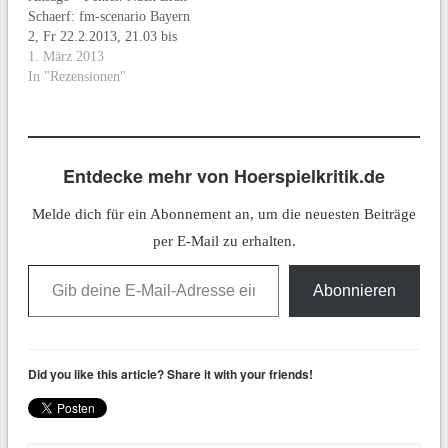
Schaerf: fm-scenario Bayern
gesetzt und durch…
2, Fr 22.2.2013, 21.03 bis
21.45 Uhr Das Motto ist
1. März 2013
paradox, aber nicht neu:
In "Rezensionen"
„Aktuell ist, was sich
recyceln lässt.“ Was Eran
Schaerf auf der Website fm-
scenario.net seinen Sprecher
Entdecke mehr von Hoerspielkritik.de
Peter Veit sagen lässt, zieht
sich…
Melde dich für ein Abonnement an, um die neuesten Beiträge
per E-Mail zu erhalten.
Gib deine E-Mail-Adresse ein ...
Abonnieren
Did you like this article? Share it with your friends!