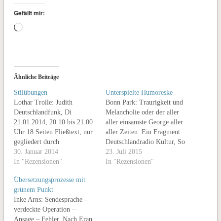
Gefällt mir:
Wird
geladen …
Ähnliche Beiträge
Stilübungen
Unterspielte Humoreske
Lothar Trolle: Judith
Bonn Park: Traurigkeit und
Deutschlandfunk, Di
Melancholie oder der aller
21.01.2014, 20.10 bis 21.00
aller einsamste George aller
Uhr 18 Seiten Fließtext, nur
aller Zeiten. Ein Fragment
gegliedert durch
Deutschlandradio Kultur, So
eingeklammerte Leerstellen
30. Januar 2014
31.05.15, 18.30 bis 19.30
23. Juli 2015
„( ) ( )“, umfasst der
In "Rezensionen"
Uhr Seit Schorsch Kamerun
In "Rezensionen"
Theatertext „Judith“ des
ihn in seinem Hörspiel „Ein
Übersetzungsprozesse mit
Dramatikers Lothar Trolle,
Menschenbild, das in seiner
grünem Punkt
der am 22. Januar seinen 70.
Summe null ergibt“ (vgl. FK
Inke Arns: Sendesprache –
Geburtstag gefeiert hat.
39/06) erwähnt hat, ist
verdeckte Operation –
Manche Abschnitte sind
„Lonesome George“ auch in
Ansage – Fehler. Nach Eran
vollständig in Versalien
der…