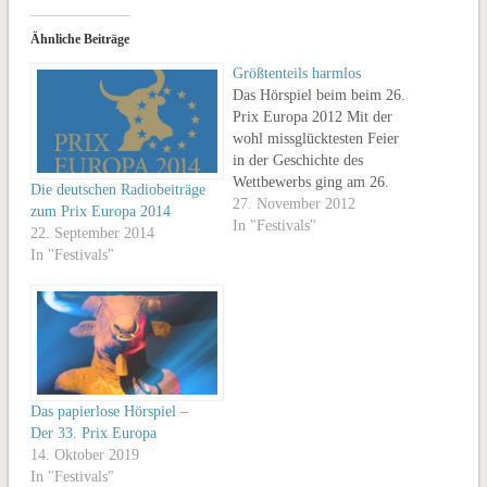
Ähnliche Beiträge
Größtenteils harmlos
Das Hörspiel beim beim 26.
Prix Europa 2012 Mit der
wohl missglücktesten Feier
in der Geschichte des
Wettbewerbs ging am 26.
Die deutschen Radiobeiträge
Oktober für den Großteil der
27. November 2012
zum Prix Europa 2014
Teilnehmer der 26. Prix
In "Festivals"
22. September 2014
Europa zu Ende. Was als
In "Festivals"
„Night of the Winners“
angekündigt war, entpuppte
sich als zähe Warterei im
Lichthof des Berliner…
Das papierlose Hörspiel –
Der 33. Prix Europa
14. Oktober 2019
In "Festivals"