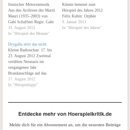
finnischer Motorenmusik.
Künste benennt zum
Aus den Archiven des Martti
Hörspiel des Jahres 2012
Mauri (1935–2003) von
Felix Kubin: Orphée
Gabi Schaffner Regie: Gabi
Mécanique Realisation: Felix
9. Januar 2013
Schaffner Redaktion: Peter
31. August 2012
Kubin Redaktion: Katarina
In "Hörspiel des Jahres"
Liermann Produktion: HR
In "Hörspiel des Monats"
Agathos Produktion: BR
2012 Erstsendung:
2012 Erstsendung:
Drygalla stört das nicht
19.08.2012, HR 2 Kultur
30.03.2012, BR 2 Länge:
Kleine Radioschau. 17. bis
Länge: 58:40 Begründung
49'58" Die Begründung der
23. August 2012 Zweimal
der Jury Das Leben auf dem
Jury: Mit „Orphée
verübten Neonazis im
Land ist vieles. Ruhig ist es
Mécanique” rückt der
vergangenen Jahr
nicht. Das Hörstück „Otto
Akustikkünstler, Musiker
Brandanschläge auf das
Mötö“…
und Hörspielmacher Felix
Anton-Schmaus-Haus der
17. August 2012
Kubin den Orpheus-
Berliner SPD-Jugend. In der
In "Hörspieltipps"
Mythos…
Reportage »Auf der
schwarzen Liste – Angriffe
von Neonazis auf Berliner
Falken« besucht Aglaia Dane
Entdecke mehr von Hoerspielkritik.de
das Haus im Süden
Neuköllns mit dem Mikro.
Melde dich für ein Abonnement an, um die neuesten Beiträge
Die Versicherung hat den