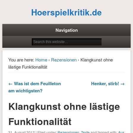
Hoerspielkritik.de
Navigation
You are here:
Home
›
Rezensionen
› Klangkunst ohne
lästige Funktionalität
← Was ist dem Feuilleton
Henker, stirb! →
am wichtigsten?
Klangkunst ohne lästige
Funktionalität
31. August 2012 | Filed under:
Rezensionen
,
Texte
and tagged with:
Aus