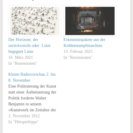
Der Horizont, der
Erkenntnispakete aus der
zurückweicht oder: Linie
Kohlenstampfmaschine
begegnet Linie
13. Februar 2025
16. März 2021
In "Rezensionen"
In "Rezensionen"
Kleine Radiovorschau 2. bis
8. November
Eine Politisierung der Kunst
statt einer Ästhetisierung der
Politik forderte Walter
Benjamin in seinem
»Kunstwerk im Zeitalter der
technischen
2. November 2012
Reproduzierbarkeit«. Denn:
In "Hörspieltipps"
»Alle Bemühungen um die