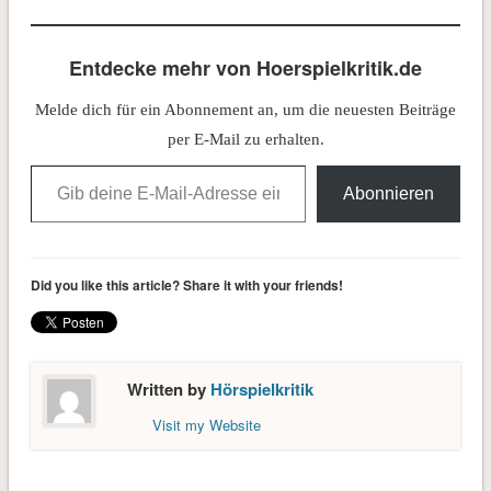
Ästhetisierung der Politik
gipfeln in einem Punkt.
Dieser eine Punkt ist der
Entdecke mehr von Hoerspielkritik.de
Krieg.« Die beiden
gegenläufigen Positionen
Melde dich für ein Abonnement an, um die neuesten Beiträge
lassen sich vielleicht an zwei
Kunstströmungen erläutern:
per E-Mail zu erhalten.
Während…
Gib deine E-Mail-Adresse ein ...
Abonnieren
Did you like this article? Share it with your friends!
Written by
Hörspielkritik
Visit my Website