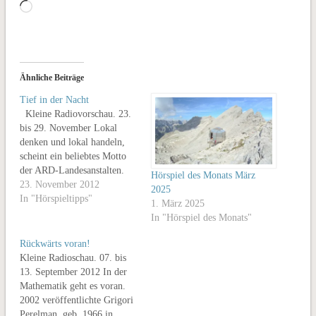
Wird
geladen …
Ähnliche Beiträge
Tief in der Nacht
Kleine Radiovorschau. 23.
bis 29. November Lokal
denken und lokal handeln,
scheint ein beliebtes Motto
der ARD-Landesanstalten.
Hörspiel des Monats März
Zeitgemäß wirkt das nicht
23. November 2012
2025
gerade, aber es stabilisiert
In "Hörspieltipps"
1. März 2025
die Quoten. Und darum
In "Hörspiel des Monats"
werden zum Beispiel
Mundarthörspiele in großer
Rückwärts voran!
Zahl hergestellt. Der MDR
Kleine Radioschau. 07. bis
hat in dieser Sache über den
13. September 2012 In der
eigenen Tellerrand geguckt
Mathematik geht es voran.
und…
2002 veröffentlichte Grigori
­Perelman, geb. 1966 in