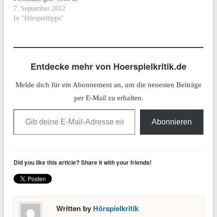
Leningrad, im Netz einen
7. September 2012
»Artikel, in dem ihm die
In "Hörspieltipps"
Lösung der Poincaré-
Vermutung gelang«. Im
Feature »Perelmans
Entscheidung« (heute, 20
Entdecke mehr von Hoerspielkritik.de
Uhr, DLF) fragt ihn Julia
Solovieva, warum er alle
Melde dich für ein Abonnement an, um die neuesten Beiträge
Auszeichnungen für…
per E-Mail zu erhalten.
Gib deine E-Mail-Adresse ein ...
Abonnieren
Did you like this article? Share it with your friends!
Written by
Hörspielkritik