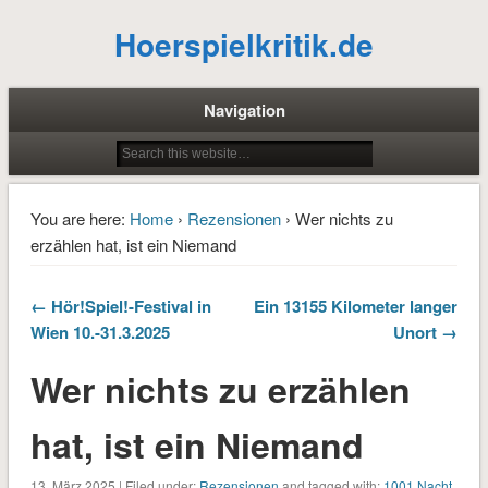
Hoerspielkritik.de
Navigation
You are here:
Home
›
Rezensionen
› Wer nichts zu
erzählen hat, ist ein Niemand
← Hör!Spiel!-Festival in
Ein 13155 Kilometer langer
Wien 10.-31.3.2025
Unort →
Wer nichts zu erzählen
hat, ist ein Niemand
13. März 2025 | Filed under:
Rezensionen
and tagged with:
1001 Nacht
,