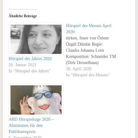
Ähnliche Beiträge
Hörspiel des Monats April
2020
türken, feuer von Özlem
Özgül Dündar Regie:
Claudia Johanna Leist
Komposition: Schneider TM
Hörspiel des Jahres 2020
(Dirk Dresselhaus)
26. Januar 2021
Dramaturgie: Gerrit Booms
30. April 2020
In "Hörspiel des Jahres"
Produktion: WDR Länge:
In "Hörspiel des Monats"
53:28 Erstsendung: WDR 3,
18.04.2020 Die Begründung
der Jury „alles hat eine ganz
bestimmte stückzahl und
meine füße kennen nur noch
diesen einen weg mit dieser
einen stückzahl und…
ARD Hörspieltage 2020 –
Abstimmen für den
Publikumspreis
5. November 2020