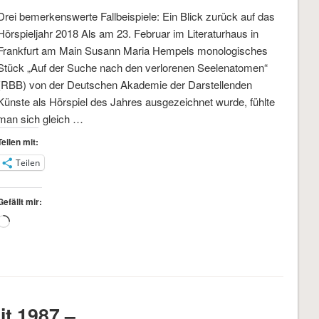
Drei bemerkenswerte Fallbeispiele: Ein Blick zurück auf das
Hörspieljahr 2018 Als am 23. Februar im Literaturhaus in
Frankfurt am Main Susann Maria Hempels monologisches
Stück „Auf der Suche nach den verlorenen Seelen­atomen“
(RBB) von der Deutschen Akademie der Darstellenden
Künste als Hör­spiel des Jahres ausgezeichnet wurde, fühlte
man sich gleich …
Teilen mit:
Teilen
Gefällt mir:
Wird
geladen …
it 1987 –