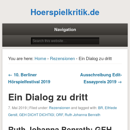
Hoerspielkritik.de
Navigation
You are here:
Home
›
Rezensionen
› Ein Dialog zu dritt
← 10. Berliner
Ausschreibung Edit-
Hörspielfestival 2019
Essaypreis 2019 →
Ein Dialog zu dritt
7. Mai 2019 | Filed under:
Rezensionen
and tagged with:
BR
,
Elfriede
Gerstl
,
GEH DICHT DICHTIG!
,
ORF
,
Ruth Johanna Benrath
Ruth Johanna Benrath: GEH