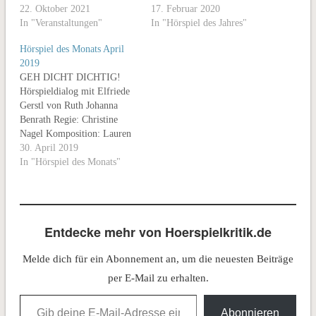
22. Oktober 2021
17. Februar 2020
In "Veranstaltungen"
In "Hörspiel des Jahres"
Hörspiel des Monats April
2019
GEH DICHT DICHTIG!
Hörspieldialog mit Elfriede
Gerstl von Ruth Johanna
Benrath Regie: Christine
Nagel Komposition: Lauren
Newton Produktion:
30. April 2019
ORF/BR 2019 Länge: 42:00
In "Hörspiel des Monats"
Erstsendung: Ö1,
07.04.2019, Die Begründung
der Jury Worin liegt der Reiz
am literarischen Dialog mit
Entdecke mehr von Hoerspielkritik.de
einer sprachmächtigen
Autorin? Das Hörspiel „GEH
Melde dich für ein Abonnement an, um die neuesten Beiträge
DICHT DICHTIG!“ liefert
eine ungewöhnliche Antwort.
per E-Mail zu erhalten.
Konzipiert…
Gib deine E-Mail-Adresse ein ...
Abonnieren