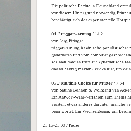
Die politische Rechte in Deutschland ersta
vor diesem Hintergrund notwendig Erinneru
beschäftigt sich das experimentelle Hörspie
04
// triggerwarnung
/ 14:21
von Jörg Piringer
triggerwarnung ist ein echo populistischer 
generierten und vom computer gesprochenen 
sozialen medien trifft auf kybernetische f
diesen beitrag melden? klicke hier, um dei
05
// Multiple Choice für Mütter
/ 7:34
von Sabine Bohnen & Wolfgang van Acke
Ein Antwort-Wahl-Verfahren zum Thema Mutte
versteht etwas anderes darunter, manche ver
beantwortet. Ein Wechselgesang um Beruhi
21.15-21.30 / Pause