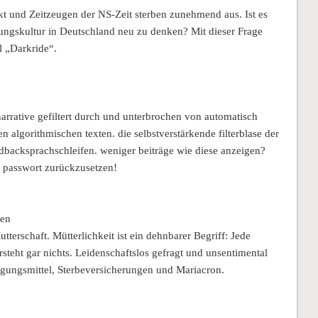
rkt und Zeitzeugen der NS-Zeit sterben zunehmend aus. Ist es
ngskultur in Deutschland neu zu denken? Mit dieser Frage
l „Darkride“.
narrative gefiltert durch und unterbrochen von automatisch
algorithmischen texten. die selbstverstärkende filterblase der
eedbacksprachschleifen. weniger beiträge wie diese anzeigen?
n passwort zurückzusetzen!
ren
rschaft. Mütterlichkeit ist ein dehnbarer Begriff: Jede
steht gar nichts. Leidenschaftslos gefragt und unsentimental
gungsmittel, Sterbeversicherungen und Mariacron.