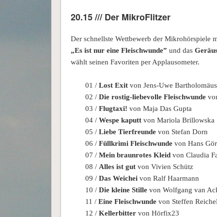
20.15 /// Der MikroFlitzer
Der schnellste Wettbewerb der Mikrohörspiele 
„Es ist nur eine Fleischwunde”
und das
Geräus
wählt seinen Favoriten per Applausometer.
01 /
Lost Exit
von Jens-Uwe Bartholomäus
02 /
Die rostig-liebevolle Fleischwunde
vo
03 /
Flugtaxi!
von Maja Das Gupta
04 /
Wespe kaputt
von Mariola Brillowska
05 /
Liebe Tierfreunde
von Stefan Dorn
06 /
Füllkrimi Fleischwunde
von Hans Gör
07 /
Mein braunrotes Kleid
von Claudia F
08 /
Alles ist gut
von Vivien Schütz
09 /
Das Weichei
von Ralf Haarmann
10 /
Die kleine Stille
von Wolfgang van Ac
11 /
Eine Fleischwunde
von Steffen Reichel
12 /
Kellerbitter
von Hörfix23