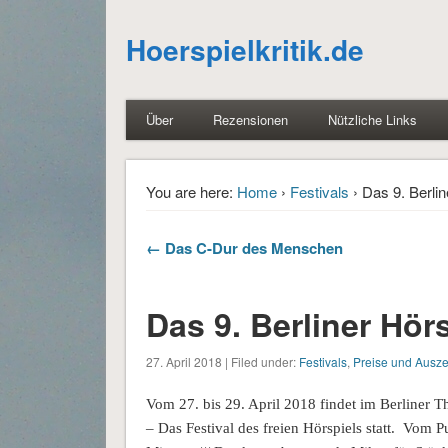
Hoerspielkritik.de
Über
Rezensionen
Nützliche Links
You are here:
Home
›
Festivals
› Das 9. Berlin
← Das C-Dur des Menschen
Das 9. Berliner Hörs
27. April 2018 | Filed under:
Festivals
,
Preise und Ausz
Vom 27. bis 29. April 2018 findet im Berliner The
– Das Festival des freien Hörspiels statt. Vom P