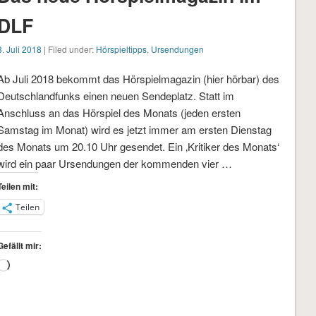
DLF
3. Juli 2018
| Filed under:
Hörspieltipps
,
Ursendungen
Ab Juli 2018 bekommt das Hörspielmagazin (hier hörbar) des
Deutschlandfunks einen neuen Sendeplatz. Statt im
Anschluss an das Hörspiel des Monats (jeden ersten
Samstag im Monat) wird es jetzt immer am ersten Dienstag
des Monats um 20.10 Uhr gesendet. Ein ‚Kritiker des Monats‘
wird ein paar Ursendungen der kommenden vier …
Teilen mit:
Teilen
Gefällt mir:
Wird
geladen …