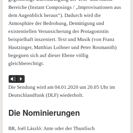
Bereiche (Instant Composings / „Improvisationen aus
dem Augenblick heraus“). Dadurch wird die
Atmosphäre der Bedrohung, Demütigung und
existentiellen Verunsicherung der Protagonistin
beispielhaft inszeniert. Text und Musik (von Franz
Hautzinger, Matthias Loibner und Peter Rosmanith)
begegnen sich auf dieser Ebene völlig
gleichberechtigt.
Audio-
Vm
P
Player
Die Sendung wird am 04.01.2020 um 20.05 Uhr im
Deutschlandfunk (DLF) wiederholt.
Die Nominierungen
BR, Joël László: Ante oder der Thunfisch