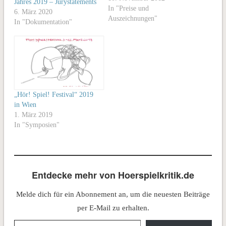
Jahres 2019 – Jurystatements
Inszenierung von Aleksandr
In "Preise und
6. März 2020
Vvedenskijs dramatischem
Auszeichnungen"
In "Dokumentation"
Text „Wann Wo oder Eine
gewisse Anzahl Gespräche“
ist ein seltener Glücksfall.
Hier nimmt das Hörspiel
endlich wieder einmal seine
Rolle als Entdecker…
„Hör! Spiel! Festival“ 2019
in Wien
1. März 2019
In "Symposien"
Entdecke mehr von Hoerspielkritik.de
Melde dich für ein Abonnement an, um die neuesten Beiträge
per E-Mail zu erhalten.
Gib deine E-Mail-Adresse ein ...