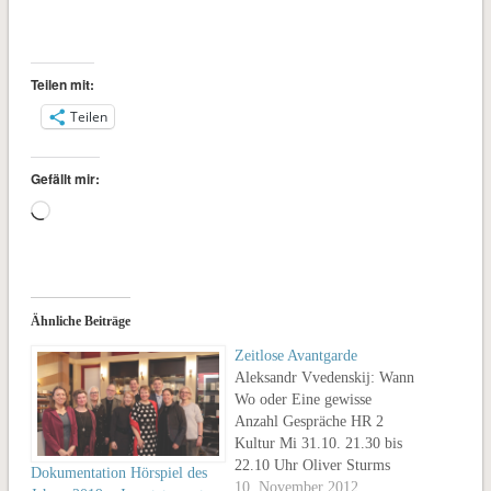
Teilen mit:
Teilen
Gefällt mir:
Wird
geladen …
Ähnliche Beiträge
Zeitlose Avantgarde
Aleksandr Vvedenskij: Wann
Wo oder Eine gewisse
Anzahl Gespräche HR 2
Kultur Mi 31.10. 21.30 bis
22.10 Uhr Oliver Sturms
Dokumentation Hörspiel des
Bearbeitung und
10. November 2012