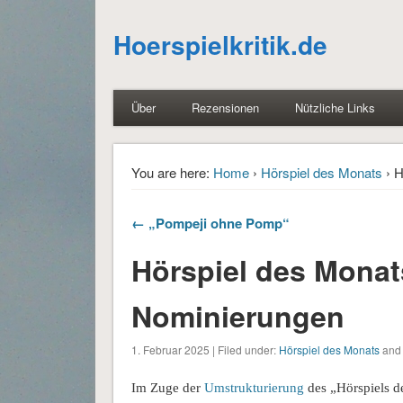
Hoerspielkritik.de
Über
Rezensionen
Nützliche Links
You are here:
Home
›
Hörspiel des Monats
› H
← „Pompeji ohne Pomp“
Hörspiel des Monat
Nominierungen
1. Februar 2025 | Filed under:
Hörspiel des Monats
and 
Im Zuge der
Umstrukturierung
des „Hörspiels d