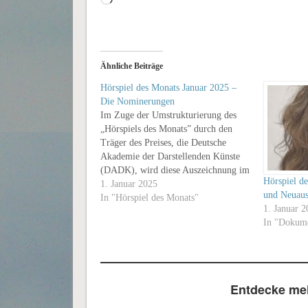
geladen …
Ähnliche Beiträge
Hörspiel des Monats Januar 2025 –
Die Nominerungen
Im Zuge der Umstrukturierung des
„Hörspiels des Monats” durch den
Träger des Preises, die Deutsche
Akademie der Darstellenden Künste
(DADK), wird diese Auszeichnung im
Hörspiel d
Januar und Februar 2025 nicht
1. Januar 2025
und Neuaus
vergeben. Das erste Hörspiel des
In "Hörspiel des Monats"
1. Januar 
Monats im Jahr 2025 wird das
In "Dokume
Hörspiel des Monats März sei Das
jeweilige Hörspiel des Monats…
Entdecke meh