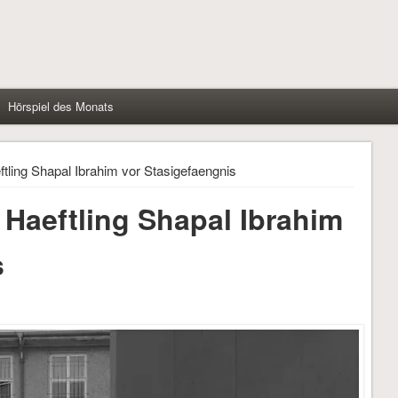
Hörspiel des Monats
ling Shapal Ibrahim vor Stasigefaengnis
Haeftling Shapal Ibrahim
s