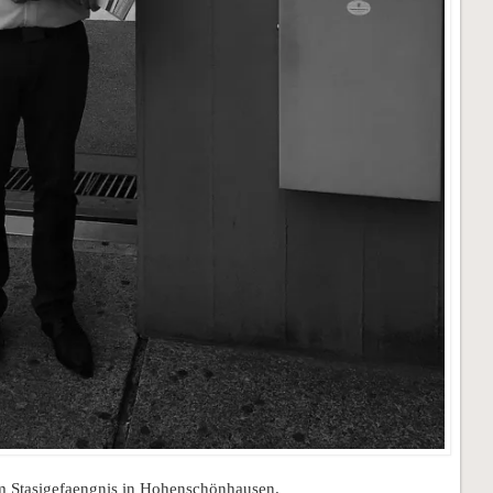
m Stasigefaengnis in Hohenschönhausen.