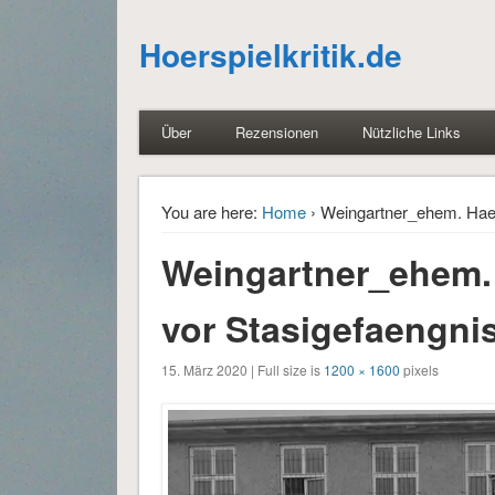
Hoerspielkritik.de
Über
Rezensionen
Nützliche Links
You are here:
Home
› Weingartner_ehem. Haeft
Weingartner_ehem. 
vor Stasigefaengni
15. März 2020 | Full size is
1200 × 1600
pixels