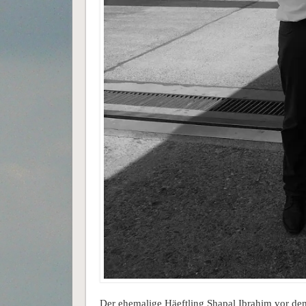
Der ehemalige Häeftling Shapal Ibrahim vor de