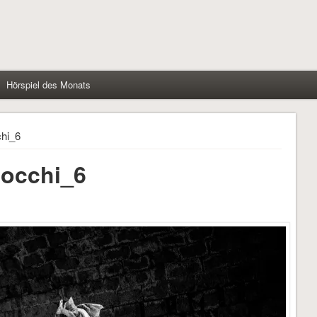
Hörspiel des Monats
hi_6
occhi_6