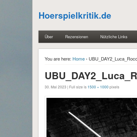
Hoerspielkritik.de
Über
Rezensionen
Nützliche Links
You are here:
Home
› UBU_DAY2_Luca_Rocc
UBU_DAY2_Luca_R
30. Mai 2023 | Full size is
1500 × 1000
pixels