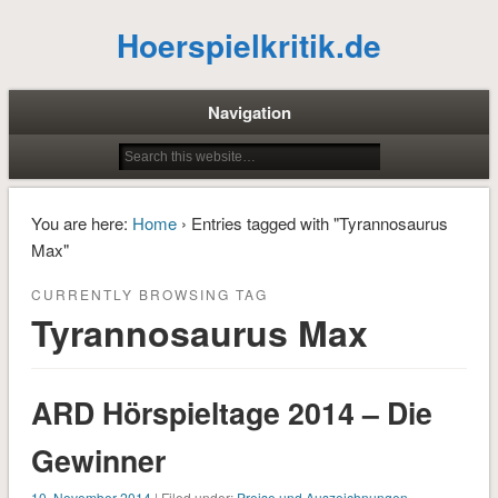
Hoerspielkritik.de
Navigation
You are here:
Home
› Entries tagged with "Tyrannosaurus
Max"
CURRENTLY BROWSING TAG
Tyrannosaurus Max
ARD Hörspieltage 2014 – Die
Gewinner
10. November 2014
| Filed under:
Preise und Auszeichnungen