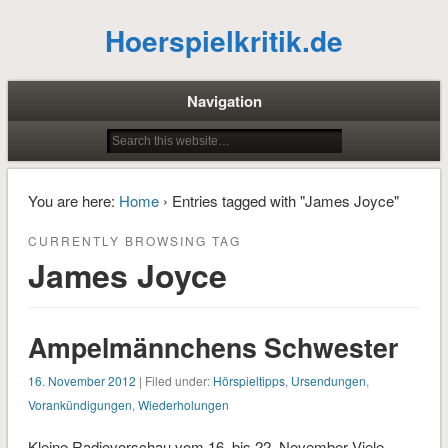
Hoerspielkritik.de
Navigation
You are here:
Home
› Entries tagged with "James Joyce"
CURRENTLY BROWSING TAG
James Joyce
Ampelmännchens Schwester
16. November 2012
| Filed under:
Hörspieltipps
,
Ursendungen
,
Vorankündigungen
,
Wiederholungen
Kleine Radiovorschau vom 16. bis 22. November Viele