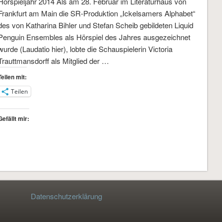
Hörspieljahr 2014 Als am 28. Februar im Literaturhaus von
Frankfurt am Main die SR-Produktion „Ickelsamers Alphabet“
des von Katharina Bihler und Stefan Scheib gebildeten Liquid
Penguin Ensembles als Hörspiel des Jahres ausgezeichnet
wurde (Laudatio hier), lobte die Schauspielerin Victoria
Trauttmansdorff als Mitglied der …
Teilen mit:
Teilen
Gefällt mir:
Datenschutzerklärung