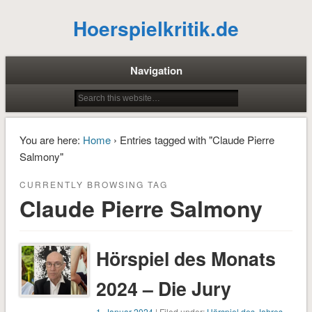
Hoerspielkritik.de
Navigation
You are here:
Home
› Entries tagged with "Claude Pierre
Salmony"
CURRENTLY BROWSING TAG
Claude Pierre Salmony
Hörspiel des Monats
2024 – Die Jury
1. Januar 2024
| Filed under:
Hörspiel des Jahres
,