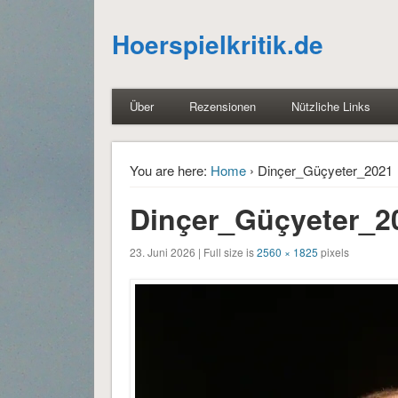
Hoerspielkritik.de
Über
Rezensionen
Nützliche Links
You are here:
Home
› Dinçer_Güçyeter_2021
Dinçer_Güçyeter_2
23. Juni 2026 | Full size is
2560 × 1825
pixels