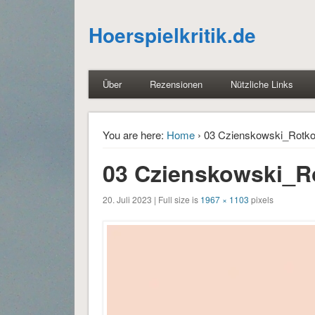
Hoerspielkritik.de
Über
Rezensionen
Nützliche Links
You are here:
Home
› 03 Czienskowski_Rotko
03 Czienskowski_R
20. Juli 2023 | Full size is
1967 × 1103
pixels