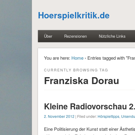
Hoerspielkritik.de
Über
Rezensionen
Nützliche Links
You are here:
Home
› Entries tagged with "Fr
CURRENTLY BROWSING TAG
Franziska Dorau
Kleine Radiovorschau 2
2. November 2012
| Filed under:
Hörspieltipps
,
Ursend
Eine Politisierung der Kunst statt einer Ästhet