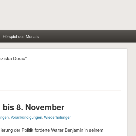
Hörspiel des Monats
anziska Dorau"
. bis 8. November
ungen
,
Vorankündigungen
,
Wiederholungen
isierung der Politik forderte Walter Benjamin in seinem