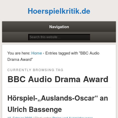
Hoerspielkritik.de
Navigation
You are here:
Home
› Entries tagged with "BBC Audio
Drama Award"
CURRENTLY BROWSING TAG
BBC Audio Drama Award
Hörspiel-„Auslands-Oscar“ an
Ulrich Bassenge
10. Februar 2020
| Filed under:
Preise und Auszeichnungen